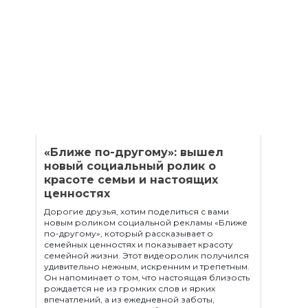
Помочь деньгами
Телефоны доверия для будущих мам:
+375 44 770 80 20
Наши соц. сети
«Ближе по-другому»: вышел
новый социальный ролик о
красоте семьи и настоящих
ценностях
Дорогие друзья, хотим поделиться с вами
новым роликом социальной рекламы «Ближе
по-другому», который рассказывает о
семейных ценностях и показывает красоту
семейной жизни. Этот видеоролик получился
удивительно нежным, искренним и трепетным.
Он напоминает о том, что настоящая близость
рождается не из громких слов и ярких
впечатлений, а из ежедневной заботы,