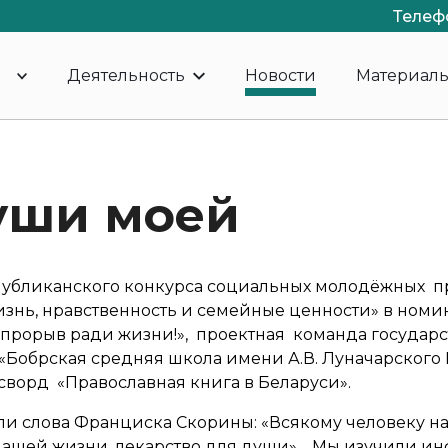
Телеф
Деятельность
Новости
Материал
уши моей
публиканского конкурса социальных молодёжных п
изнь, нравственность и семейные ценности» в ном
 прорыв ради жизни!», проектная команда государ
«Бобрская средняя школа имени А.В. Луначарского
сворд «Православная книга в Беларуси».
и слова Франциска Скорины: «Всякому человеку над
о нашей жизни, лекарство для души». Мы изучили и