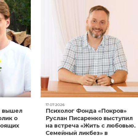
17.07.2026
: вышел
Психолог Фонда «Покров»
олик о
Руслан Писаренко выступил
тоящих
на встреча «Жить с любовью.
Семейный ликбез» в