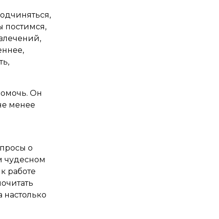
подчиняться,
мы постимся,
звлечений,
еннее,
ть,
омочь. Он
не менее
опросы о
ом чудесном
к работе
почитать
а настолько