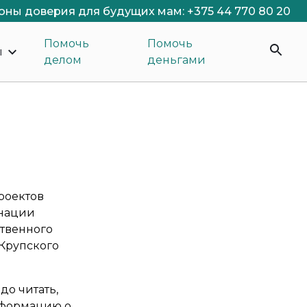
оны доверия для будущих мам: +375 44 770 80 20
Помочь
Помочь
ы
делом
деньгами
роектов
инации
ственного
 Крупского
о читать,
нформацию о