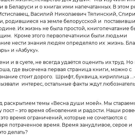
и в Беларуси и о книгах ими напечатанных. В этом р
Мстиславец, Василий Николаевич Тяпинский, Спир
, родившиеся на земле белорусской и поставивши
Родине. Их жизнь не была простой, книгопечатание 
щим. Кроме этого первопечатники были людьми
ние нести знания людям определяло их жизнь. Бла
ь» и «Азбуку».
и и в суете, не всегда удаётся оценить их труд. Но 
рша, где высечена первая страница книги, можно с
 знание стоит дорого. Шрифт, буквица, кириллица …- 
вызвали интерес, остальные факты ждут любознател
д раскрытием темы «Весна души моей». Мы стараемс
у пост – это время обновления и радости. Наши ров
– это время ограничений, которые не сочетаются с
 зря потраченное время. Время занудливое, серое и
это делать?