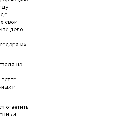
яду
идон
е свои
было дело
годаря их
глядя на
вот те
ьных и
я ответить
есники