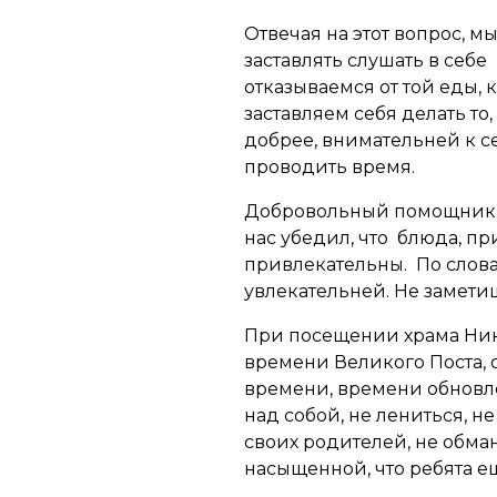
Отвечая на этот вопрос, м
заставлять слушать в себе 
отказываемся от той еды,
заставляем себя делать то
добрее, внимательней к се
проводить время.
Добровольный помощник 
нас убедил, что блюда, п
привлекательны. По слов
увлекательней. Не заметиш
При посещении храма Нико
времени Великого Поста, 
времени, времени обновле
над собой, не лениться, н
своих родителей, не обма
насыщенной, что ребята е