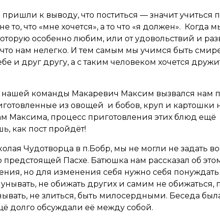
ы пришли к выводу, что поститься — значит учиться 
не то, что «мне хочется», а то что «я должен». Когда 
 которую особенно любим, или от удовольствий и ра
, что нам нелегко. И тем самым мы учимся быть смир
бе и друг другу, а с таким человеком хочется дружи
нашей команды Макаревич Максим вызвался нам п
риготовленные из овощей и бобов, круп и картошки 
ам Максима, процесс приготовления этих блюд ещё
ь, как пост пройдёт!
лая Чудотворца в п.Бобр, мы не могли не задать в
о предстоящей Пасхе. Батюшка нам рассказал об эт
ния, но для изменения себя нужно себя понуждать 
е унывать, не обижать других и самим не обижаться, 
нывать, не злиться, быть милосердными. Беседа был
щё долго обсуждали её между собой.