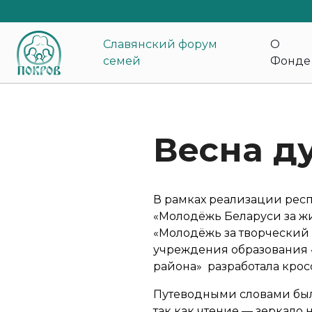
Славянский форум
О
семей
Фонде
Весна д
В рамках реализации рес
«Молодёжь Беларуси за ж
«Молодёжь за творческий
учреждения образования 
района» разработала крос
Путеводными словами был
так как чтение — зеркал