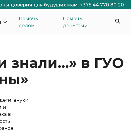
оны доверия для будущих мам: +375 44 770 80 20
Помочь
Помочь
ы
делом
деньгами
и знали…» в ГУО
аны»
дети, внуки
и и
ка в
ость
ранов