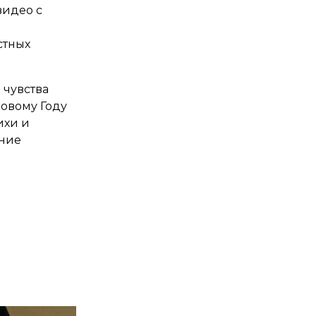
видео с
стных
 чувства
Новому Году
ихи и
дние