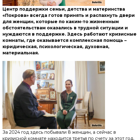
Помочь деньгами
Центр поддержки семьи, детства и материнства
«Покрова» всегда готов принять и распахнуть двери
Телефоны доверия для будущих мам:
для женщин, которые по каким-то жизненным
обстоятельствам оказались в трудной ситуации и
+375 44 770 80 20
нуждаются в поддержке. Здесь работают кризисные
комнаты, где оказывается комплексная помощь –
юридическая, психологическая, духовная,
Наши соц. сети
материальная.
За 2024 год здесь побывали 8 женщин, а сейчас в
кризисной комнате находится третья по счету за этот год.