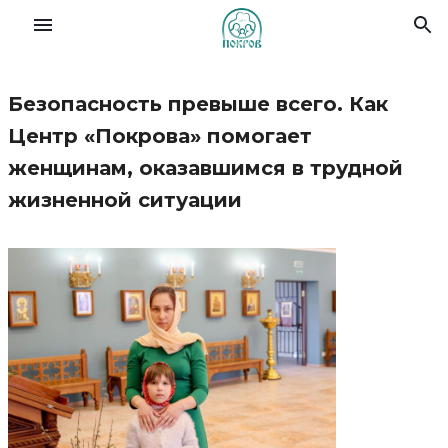
Безопасность превыше всего. Как
Славянский форум семей
Центр «Покрова» помогает
женщинам, оказавшимся в трудной
О Фонде
жизненной ситуации
Деятельность
Новости
Материалы
Помочь делом