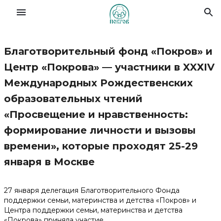
Благотворительный фонд «Покров» и
Славянский форум семей
Центр «Покрова» — участники в XXХIV
Международных Рождественских
О Фонде
образовательных чтений
«Просвещение и нравственность:
Деятельность
формирование личности и вызовы
Новости
времени», которые проходят 25-29
января в Москве
Материалы
27 января делегация Благотворительного Фонда
Помочь делом
поддержки семьи, материнства и детства «Покров» и
Центра поддержки семьи, материнства и детства
«Покрова» приняла участие