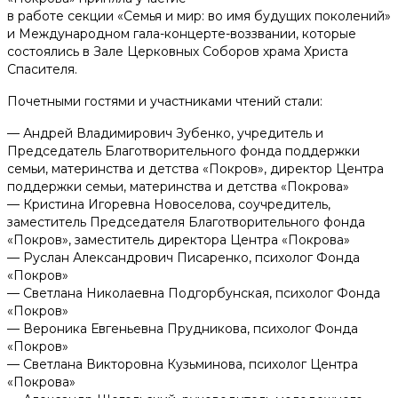
Помочь деньгами
в работе секции «Семья и мир: во имя будущих поколений»
и Международном гала-концерте-воззвании, которые
состоялись в Зале Церковных Соборов храма Христа
Телефоны доверия для будущих мам:
Спасителя.
+375 44 770 80 20
Почетными гостями и участниками чтений стали:
— Андрей Владимирович Зубенко, учредитель и
Наши соц. сети
Председатель Благотворительного фонда поддержки
семьи, материнства и детства «Покров», директор Центра
поддержки семьи, материнства и детства «Покрова»
— Кристина Игоревна Новоселова, соучредитель,
заместитель Председателя Благотворительного фонда
«Покров», заместитель директора Центра «Покрова»
— Руслан Александрович Писаренко, психолог Фонда
«Покров»
— Светлана Николаевна Подгорбунская, психолог Фонда
«Покров»
— Вероника Евгеньевна Прудникова, психолог Фонда
«Покров»
— Светлана Викторовна Кузьминова, психолог Центра
«Покрова»