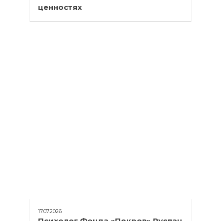
ценностях
17.07.2026
Психолог Фонда «Покров» Руслан