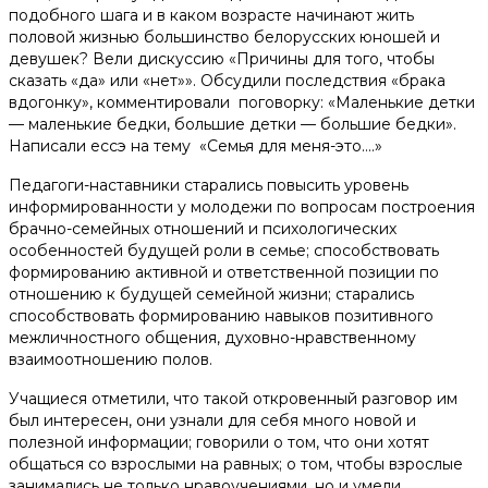
подобного шага и в каком возрасте начинают жить
Помочь деньгами
половой жизнью большинство белорусских юношей и
девушек? Вели дискуссию «Причины для того, чтобы
Телефоны доверия для будущих мам:
сказать «да» или «нет»». Обсудили последствия «брака
вдогонку», комментировали поговорку: «Маленькие детки
+375 44 770 80 20
— маленькие бедки, большие детки — большие бедки».
Написали ессэ на тему «Семья для меня-это….»
Наши соц. сети
Педагоги-наставники старались повысить уровень
информированности у молодежи по вопросам построения
брачно-семейных отношений и психологических
особенностей будущей роли в семье; способствовать
формированию активной и ответственной позиции по
отношению к будущей семейной жизни; старались
способствовать формированию навыков позитивного
межличностного общения, духовно-нравственному
взаимоотношению полов.
Учащиеся отметили, что такой откровенный разговор им
был интересен, они узнали для себя много новой и
полезной информации; говорили о том, что они хотят
общаться со взрослыми на равных; о том, чтобы взрослые
занимались не только нравоучениями, но и умели