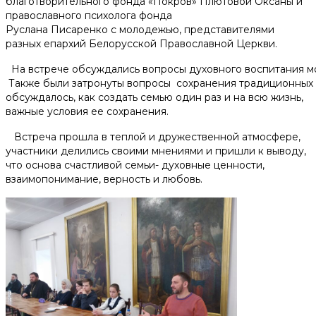
благотворительного фонда «Покров» Плютовой Оксаны и
Помочь деньгами
православного психолога фонда
Руслана Писаренко с молодежью, представителями
разных епархий Белорусской Православной Церкви.
Телефоны доверия для будущих мам:
На встрече обсуждались вопросы духовного воспитания мо
+375 44 770 80 20
Также были затронуты вопросы сохранения традиционных 
обсуждалось, как создать семью один раз и на всю жизнь,
Наши соц. сети
важные условия ее сохранения.
Встреча прошла в теплой и дружественной атмосфере,
участники делились своими мнениями и пришли к выводу,
что основа счастливой семьи- духовные ценности,
взаимопонимание, верность и любовь.