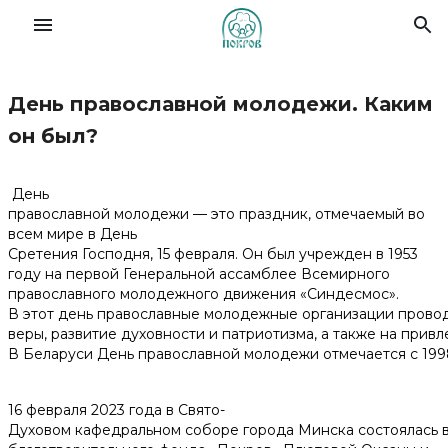
День православной молодежи. Каким
Славянский форум семей
он был?
О Фонде
День
православной молодежи — это праздник, отмечаемый во
всем мире в День
Деятельность
Сретения Господня, 15 февраля. Он был учрежден в 1953
году на первой Генеральной ассамблее Всемирного
Новости
православного молодежного движения «Синдесмос».
В этот день православные молодежные организации прово
веры, развитие духовности и патриотизма, а также на прив
Материалы
В Беларуси День православной молодежи отмечается с 1998
Помочь делом
16 февраля 2023 года в Свято-
Духовом кафедральном соборе города Минска состоялась 