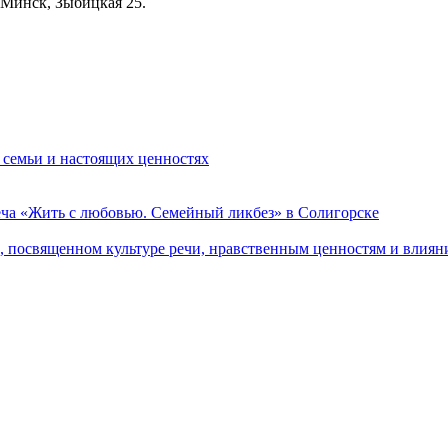
 Минск, Зыбицкая 25.
 семьи и настоящих ценностях
еча «Жить с любовью. Семейный ликбез» в Солигорске
 посвященном культуре речи, нравственным ценностям и влияни