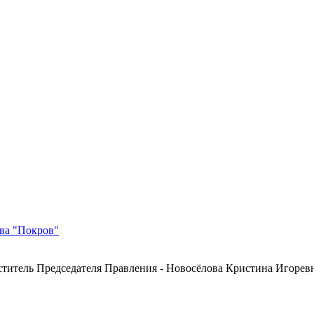
тва "Покров"
ститель Председателя Правления - Новосёлова Кристина Игорев