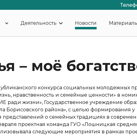
Телеф
Деятельность
Новости
Материал
я – моё богатств
публиканского конкурса социальных молодежных п
изнь, нравственность и семейные ценности» в ном
 ради жизни», Государственное учреждение обра
а Борисовского района», с целью формирования у
 представлений о семейных традициях в современн
 февраля проектная команда ГУО «Лошницкая средня
ализовывала следующие мероприятия в рамках прое