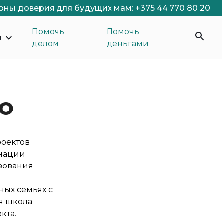
оны доверия для будущих мам: +375 44 770 80 20
Помочь
Помочь
ы
делом
деньгами
о
роектов
инации
зования
ых семьях с
я школа
кта.