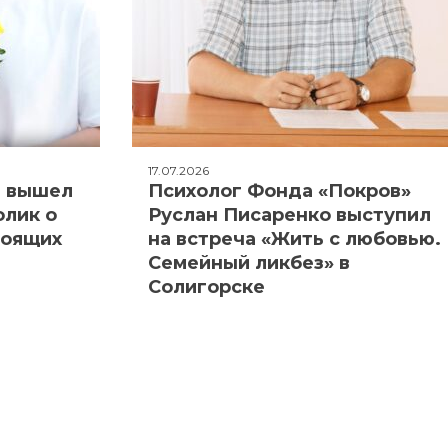
17.07.2026
: вышел
Психолог Фонда «Покров»
олик о
Руслан Писаренко выступил
тоящих
на встреча «Жить с любовью.
Семейный ликбез» в
Солигорске