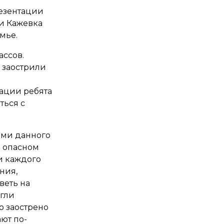
резентации
и Кажевка
мье.
ассов.
 заострили
ации ребята
ться с
ками данного
о опасном
и каждого
ния,
веть на
огли
о заострено
ют по-