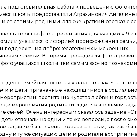
4 шла подготовительная работа к проведению фото-п
иеся школы предоставляли Атрахимович Ангелине 
ни со своими родными, а также краткий рассказ о се
е школы прошла фото-презентация для учащихся 9 кл
комили учащихся с историей происхождения семьи,
ти поддержания доброжелательных и искренних
ленами семьи. Во время проведения фото-презент
фото учащихся школы, тем самым заочно познакоми
ведена семейная гостиная «Глаза в глаза». Участни
ели и дети, признанные находящимися в социальн
мероприятий: воспитание чувства любви и гордост
 ходе мероприятия родители и дети выполняли зада
е семей. Очень интересным оказалось задание «От
 дети отвечали на одни и те же вопросы, а после см
ое задание было очень познавательным, так как был
одну и ту же ситуацию дети и родители воспринима