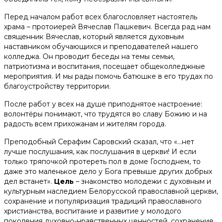
Перед началом работ всех благословляет настоятель
храма – протоиерей Вячеслав Пашкевич. Всегда рад нам
священник Вячеслав, который является духовным
наставником обучающихся и преподавателей нашего
колледжа. Он проводит беседы на темы семьи,
патриотизма и воспитания, посещает общеколледжные
мероприятия. И мы рады помочь батюшке в его трудах по
благоустройству территории.
После работ у всех на душе приподнятое настроение:
волонтёры понимают, что трудятся во славу Божию и на
радость всем прихожанам и жителям города.
Преподобный Серафим Саровский сказал, что «…нет
лучше послушания, как послушания в церкви! И если
только тряпочкой протереть пол в доме Господнем, то
даже это маленькое дело у Бога превыше других добрых
дел встанет».
Цель
– знакомство молодежи с духовным и
культурным наследием Белорусской православной церкви,
сохранение и популяризация традиций православного
христианства, воспитание и развитие у молодого
поколения духовно-нравственных ценностей, сохранение