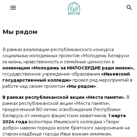
Мы рядом
Славянский форум семей
В рамках реализации республиканского конкурса
О Фонде
социальных молодежных проектов «Молодежь Беларуси
за жизнь, нравственность и семейные ценности» в
номинации «Молодежь за МИЛОСЕРДИЕ ради жизни»,
Деятельность
государственное учреждение образования
«Ивьевский
государственный колледж»
провел ряд мероприятий в
работе над своим проектом
«Мы рядом»
.
Новости
В рамках республиканской акции «Места памяти».
В
рамках республиканской акции «Места памяти»,
Материалы
приуроченной 80-летию освобождения Республики
Беларусь от немецко-фашистских захватчиков,
1 марта
2024 года
волонтеры Ивьевского колледжа «Твори
Помочь делом
добро» навели порядок возле братского захоронения на
старом кладбище города Ивье воинам-землякам,