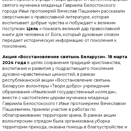
святого мученика младенца Гавриила Белостокского
города Ивье протоиерей Вячеслав Пашкевич рассказали
сверстникам о православной литературе, которая
воспитывает добрые чувства и побуждает к великим
поступкам.
Цель –
показать великий дар православной
книги для человека от Бога, который духовным словом
передает историческую информацию от поколения к
поколению.
Акция «Восстановление святынь Беларуси»
. 18 марта
2024 года
в целях сохранения традиций христианства,
воспитания и развития у подрастающего поколения
духовно-нравственных ценностей, в рамках
республиканской акции «Восстановление святынь
Беларуси» волонтеры «Твори добро» учреждения
образования «Ивьевский государственный колледж»,
вместе с настоятелем церкви мученика младенца
Гавриила Белостокского г.Ивье протоиереем Вячеславом
Пашкевичем, приняли участие в работах по
облагораживанию территории храма
.
В рамках акции
волонтерским отрядом была организована уборка
территории прихода, оказана помощь в благоустройстве и