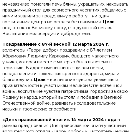
ненавязчиво помогали печь блины, украшать их, накрывать
праздничный стол для совместного чаепития, общались с
ними и хвалили за проделанную работу – ни один
воспитанник центра не остался без внимания.
Цель
–
подготовка к Великому посту, его духовный смысл.
Воспитание милосердия и добродетели.
Поздравление с 87-й весной
!
12 марта 2024 г.
волонтеры «Твори добро» поздравили с 87-летием
Абрамович Людмилу Карловну, бывшего малолетнего
узника, которая вместе с матерью была вывезена в
Германию. В адрес именинницы звучали песни,
поздравления и пожелания крепкого здоровья, мира и
благополучия.
Цель
– воспитание чувства уважения и
признательности к участникам Великой Отечественной
войны, воспитание чувства патриотизма, гордости за свою
Родину и народ, который выстоял и победил в Великой
Отечественной войне, развивать исследовательские
навыки и творческие способности.
«День православной книги». 14 марта 2024 года
в
рамках празднования Дня православной книги участники
волонтерского отряда «Твори добро» и настоятель церкви