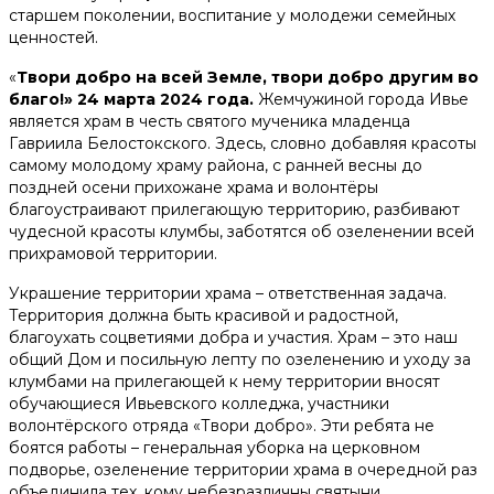
старшем поколении, воспитание у молодежи семейных
ценностей.
«
Твори добро на всей Земле, твори добро другим во
благо!» 24 марта 2024 года.
Жемчужиной города Ивье
является храм в честь святого мученика младенца
Гавриила Белостокского. Здесь, словно добавляя красоты
самому молодому храму района, с ранней весны до
поздней осени прихожане храма и волонтёры
благоустраивают прилегающую территорию, разбивают
чудесной красоты клумбы, заботятся об озеленении всей
прихрамовой территории.
Украшение территории храма – ответственная задача.
Территория должна быть красивой и радостной,
благоухать соцветиями добра и участия. Храм – это наш
общий Дом и посильную лепту по озеленению и уходу за
клумбами на прилегающей к нему территории вносят
обучающиеся Ивьевского колледжа, участники
волонтёрского отряда «Твори добро». Эти ребята не
боятся работы – генеральная уборка на церковном
подворье, озеленение территории храма в очередной раз
объединила тех, кому небезразличны святыни.