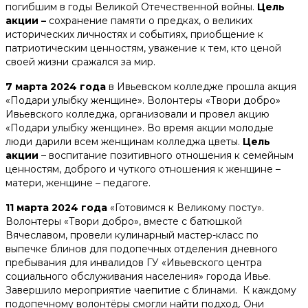
погибшим в годы Великой Отечественной войны.
Цель
Помочь деньгами
акции –
сохранение памяти о предках, о великих
исторических личностях и событиях, приобщение к
Телефоны доверия для будущих мам:
патриотическим ценностям, уважение к тем, кто ценой
своей жизни сражался за мир.
+375 44 770 80 20
7 марта 2024 года
в Ивьевском колледже прошла акция
«Подари улыбку женщине». Волонтеры «Твори добро»
Наши соц. сети
Ивьевского колледжа, организовали и провел акцию
«Подари улыбку женщине». Во время акции молодые
люди дарили всем женщинам колледжа цветы.
Цель
акции
– воспитание позитивного отношения к семейным
ценностям, доброго и чуткого отношения к женщине –
матери, женщине – педагоге.
11 марта 2024 года
«Готовимся к Великому посту».
Волонтеры «Твори добро», вместе с батюшкой
Вячеславом, провели кулинарный мастер-класс по
выпечке блинов для подопечных отделения дневного
пребывания для инвалидов ГУ «Ивьевского центра
социального обслуживания населения» города Ивье.
Завершило мероприятие чаепитие с блинами. К каждому
подопечному волонтёры смогли найти подход. Они