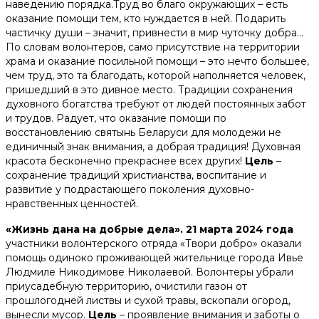
наведению порядка.Труд во благо окружающих – есть
оказание помощи тем, кто нуждается в ней. Подарить
частичку души – значит, привнести в мир чуточку добра…
По словам волонтеров, само присутствие на территории
храма и оказание посильной помощи – это нечто большее,
чем труд, это та благодать, которой наполняется человек,
пришедший в это дивное место. Традиции сохранения
духовного богатства требуют от людей постоянных забот
и трудов. Радует, что оказание помощи по
восстановлению святынь Беларуси для молодежи не
единичный знак внимания, а добрая традиция! Духовная
красота бесконечно прекраснее всех других!
Цел
ь
–
сохранение традиций христианства, воспитание и
развитие у подрастающего поколения духовно-
нравственных ценностей.
«Жизнь дана на добрые дела». 21 марта 2024 года
участники волонтерского отряда «Твори добро» оказали
помощь одиноко проживающей жительнице города Ивье
Людмиле Никодимове Николаевой. Волонтеры убрали
приусадебную территорию, очистили газон от
прошлогодней листвы и сухой травы, вскопали огород,
вынесли мусор.
Цель
– проявление внимания и заботы о