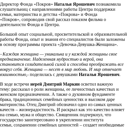
Директор Фонда «Покров»
Наталья Ярошевич
познакомила
слушательниц с направлениями работы Центра поддержки
семьи, материнства и детства «Покрова» и Фонда
«Покров», сопроводив свой рассказ показом фильма о
деятельности Фонда и Центра.
Большой опыт социальной, просветительской и образовательной
работы Фонда, опыт и знания его специалистов были заложены
в основу программы проекта «Девочка-Девушка-Женщина».
⁃ Каждая женщина — уникальна и у каждой женщины свое
предназначение. Наделенная мудростью и верой, она
становится созидательной силой и способна преображать все
вокруг себя. Женщина — несет в мир любовь. И мир отвечает
взаимностью,-
поделилась с девушками
Наталья Ярошевич
.
В ходе встречи
иерей Дмитрий Маркин
осветил важную
тему: рассказал о роли женщины, ее личностных качествах и
женском предназначении. А также о духовном фундаменте
брака, традиционных семейных ценностях и высоком даре
материнства. Отец Дмитрий обозначил одно из самых ценных
качеств – жизнерадостность. И раскрыл как это качество влияет
на семью, мужа и общество. Священник подчеркнул, что
государство заинтересовано в укреплении института
семьи, сохранении семейных ценностей – создает необходимые