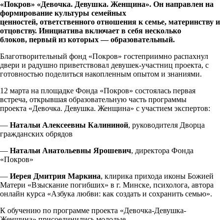
«Покров» «Девочка. Девушка. Женщина». Он направлен на
формирование культуры семейных
ценностей, ответственного отношения к семье, материнству и
отцовству. Инициатива включает в себя несколько
блоков, первый из которых — образовательный.
Благотворительный фонд «Покров» гостеприимно распахнул
двери и радушно приветствовал девушек-участниц проекта, с
готовностью поделиться накопленным опытом и знаниями.
12 марта на площадке Фонда «Покров» состоялась первая
встреча, открывшая образовательную часть программы
проекта «Девочка. Девушка. Женщина» с участием экспертов:
—
Натальи Алексеевны Калининой
, руководителя Дворца
гражданских обрядов
—
Натальи Анатольевны Ярошевич
, директора Фонда
«Покров»
—
Иерея Дмитрия Маркина
, клирика прихода иконы Божией
Матери «Взыскание погибших» в г. Минске, психолога, автора
онлайн курса «Азбука любви: как создать и сохранить семью».
К обучению по программе проекта «Девочка-Девушка-
Женщина» присоединились молодые