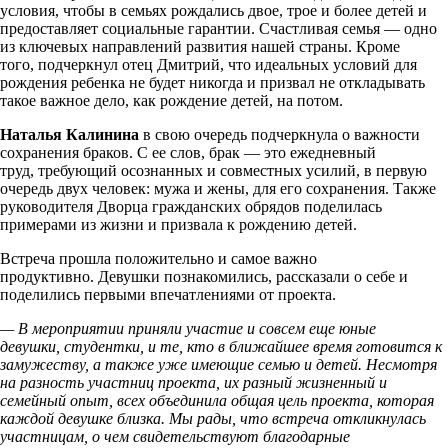
условия, чтобы в семьях рождались двое, трое и более детей и
предоставляет социальные гарантии. Счастливая семья — одно
из ключевых направлений развития нашей страны. Кроме
того, подчеркнул отец Дмитрий, что идеальных условий для
рождения ребенка не будет никогда и призвал не откладывать
такое важное дело, как рождение детей, на потом.
Наталья Калинина
в свою очередь подчеркнула о важности
сохранения браков. С ее слов, брак — это ежедневный
труд, требующий осознанных и совместных усилий, в первую
очередь двух человек: мужа и жены, для его сохранения. Также
руководителя Дворца гражданских обрядов поделилась
примерами из жизни и призвала к рождению детей.
Встреча прошла положительно и самое важно
продуктивно. Девушки познакомились, рассказали о себе и
поделились первыми впечатлениями от проекта.
— В мероприятии приняли участие и совсем еще юные
девушки, студентки, и те, кто в ближайшее время готовится к
замужеству, а также уже имеющие семью и детей. Несмотря
на разность участниц проекта, их разный жизненный и
семейный опыт, всех объединила общая цель проекта, которая
каждой девушке близка. Мы рады, что встреча откликнулась
участницам, о чем свидетельствуют благодарные