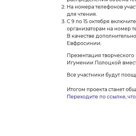
На номера телефонов учас
для чтения.
С 9 по 15 октября включит
организаторам на номер т
В качестве дополнительно
Евфросинии.
Презентация творческого
Игумении Полоцкой вместе
Все участники будут поо
Итогом проекта станет об
Переходите по ссылке, чт