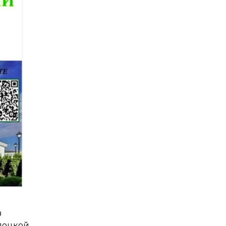
в
лоцкой