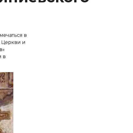
мечаться в
 Церкви и
в»
 в