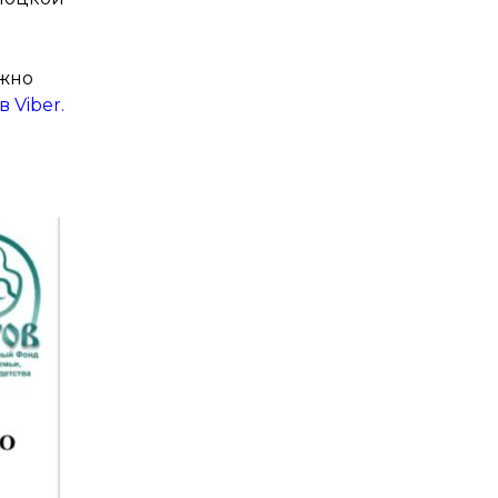
ожно
 Viber.