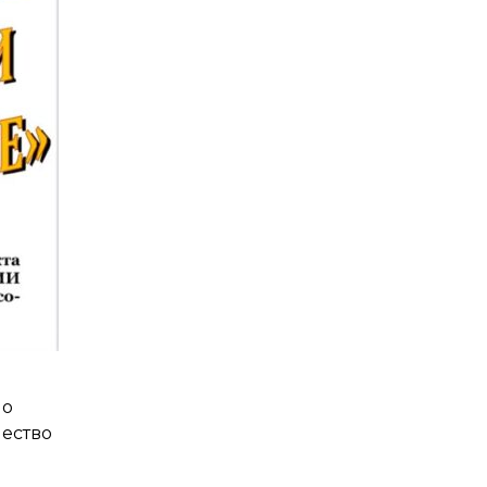
но
чество