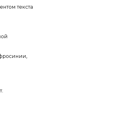
ентом текста
ной
вфросинии,
т.