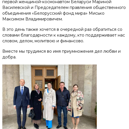
первой женщиной-космонавтом Беларуси Мариной
Помочь деньгами
Василевской и Председателем правления общественного
объединения «Белорусский фонд мира» Мисько
Максимом Владимировичем.
Телефоны доверия для будущих мам:
+375 44 770 80 20
В это день также хочется в очередной раз обратиться со
словами благодарности к каждому, кто поддерживает нас
словом, делом, молитвою и финансово.
Наши соц. сети
Вместе мы трудимся во имя приумножения дел любви и
добра.