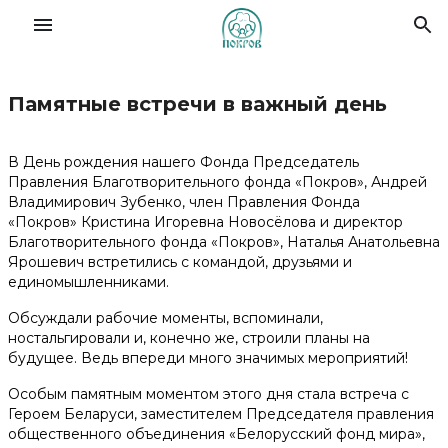
Памятные встречи в важный день
Славянский форум семей
В День рождения нашего Фонда Председатель
О Фонде
Правления Благотворительного фонда «Покров», Андрей
Владимирович Зубенко, член Правления Фонда
«Покров» Кристина Игоревна Новосёлова и директор
Деятельность
Благотворительного фонда «Покров», Наталья Анатольевна
Ярошевич встретились с командой, друзьями и
единомышленниками.
Новости
Обсуждали рабочие моменты, вспоминали,
ностальгировали и, конечно же, строили планы на
Материалы
будущее. Ведь впереди много значимых мероприятий!
Особым памятным моментом этого дня стала встреча с
Помочь делом
Героем Беларуси, заместителем Председателя правления
общественного объединения «Белорусский фонд мира»,