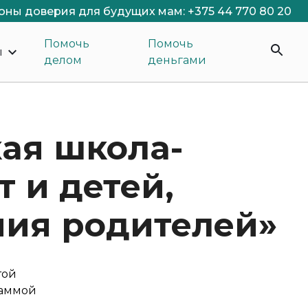
оны доверия для будущих мам: +375 44 770 80 20
Помочь
Помочь
ы
делом
деньгами
кая школа-
 и детей,
ния родителей»
той
раммой