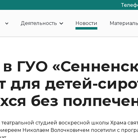
Телеф
Деятельность
Новости
Материал
 в ГУО «Сенненс
 для детей-сирот
хся без полпече
 театральной студией воскресной школы Храма свя
оиереем Николаем Волочковичем посетили с прог
ат.