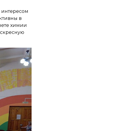
с интересом
ктивны в
инете химии
оскресную