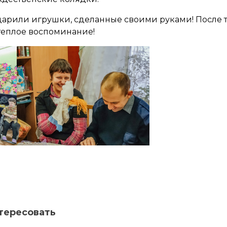
арили игрушки, сделанные своими руками! После т
 теплое воспоминание!
тересовать