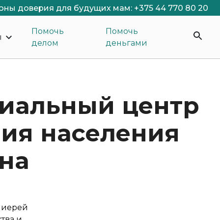
оны доверия для будущих мам: +375 44 770 80 20
Помочь
Помочь
ы
делом
деньгами
риальный центр
ия населения
на
 иерей
тва и