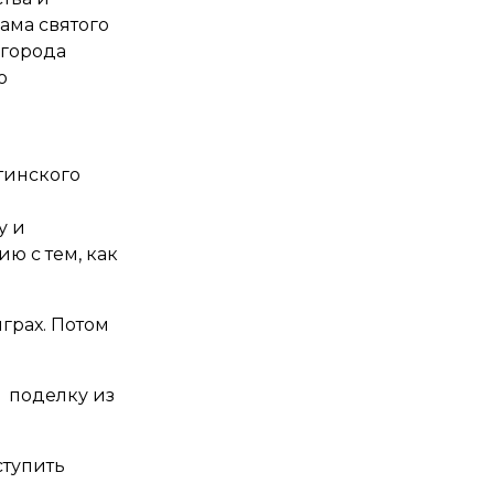
ама святого
 города
о
тинского
у и
ю с тем, как
грах. Потом
 поделку из
тупить