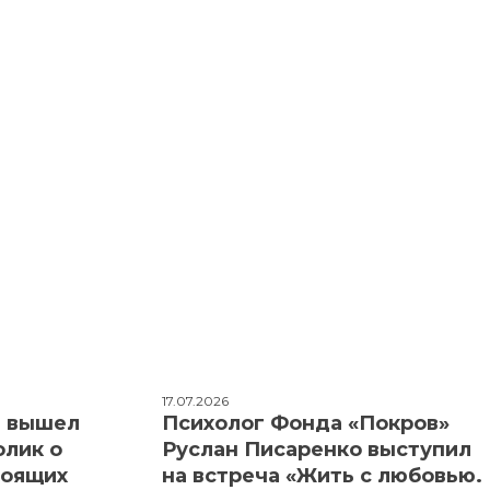
17.07.2026
: вышел
Психолог Фонда «Покров»
олик о
Руслан Писаренко выступил
тоящих
на встреча «Жить с любовью.