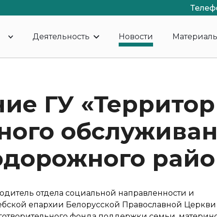
Телеф
Деятельность
Новости
Материал
ие ГУ «Террито
ного обслуживан
дорожного райо
водитель отдела социальной направленности и
ебской епархии Белорусской Православной Церкви
аготворительного фонда поддержки семьи, материнс