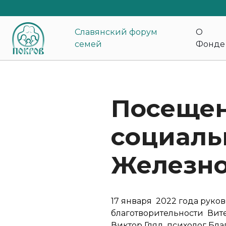
Славянский форум
О
семей
Фонде
Посещен
социаль
Железно
17 января 2022 года руко
благотворительности Вит
Виктор Гляд, психолог Бл