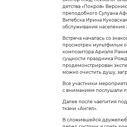
детства «Покров» Вероник
преподобного Сулуана Аф
Витебска Ирина Куковска
обслуживания населения
Встреча началась со знак
просмотрен мультфильм о
композитора Ариэля Рами
сущности праздника Рожде
продемонстрирован экспер
можно очистить душу, заг
Все участники мероприяти
с вниманием послушали л
Далее после чаепития по
ткани «Ангел».
В сложившейся дружелюб
перед гостями и спеть ро