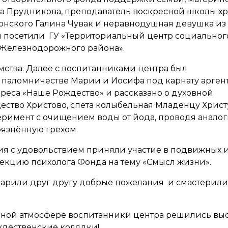
а Прудникова, преподаватель воскресной школы хр
онского Галина Чувак и неравнодушная девушка из
я посетили ГУ «Территориальный центр социальног
 Железнодорожного района».
омства. Далее с воспитанниками центра был
 паломничестве Марии и Иосифа под карнату арген
реса «Наше Рождество» и рассказано о духовной
ство Христово, спета колыбельная Младенцу Христ
имент с очищением воды от йода, проводя аналоги
рязнённую грехом.
я с удовольствием приняли участие в подвижных и
екцию психолога Фонда на тему «Смысл жизни».
дарили друг другу добрые пожелания и смастерили
ной атмосфере воспитанники центра решились выс
ждественские колядки!