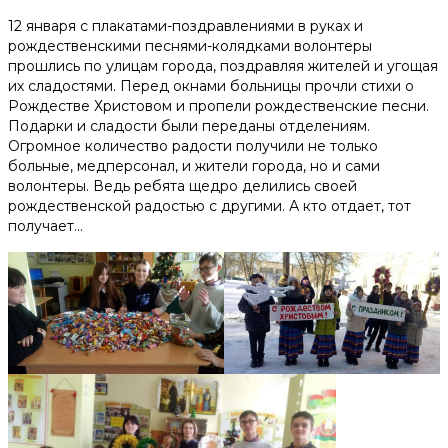
Помочь деньгами
12 января с плакатами-поздравлениями в руках и
рождественскими песнями-колядками волонтеры
прошлись по улицам города, поздравляя жителей и угощая
Телефоны доверия для будущих мам:
их сладостями. Перед окнами больницы прочли стихи о
+375 44 770 80 20
Рождестве Христовом и пропели рождественские песни.
Подарки и сладости были переданы отделениям.
Огромное количество радости получили не только
Наши соц. сети
больные, медперсонал, и жители города, но и сами
волонтеры. Ведь ребята щедро делились своей
рождественской радостью с другими. А кто отдает, тот
получает…