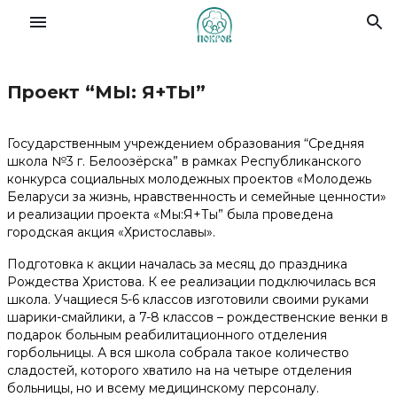
Проект “МЫ: Я+ТЫ”
Славянский форум семей
Государственным учреждением образования “Средняя
О Фонде
школа №3 г. Белоозёрска” в рамках Республиканского
конкурса социальных молодежных проектов «Молодежь
Беларуси за жизнь, нравственность и семейные ценности»
Деятельность
и реализации проекта «Мы:Я+Ты” была проведена
городская акция «Христославы».
Новости
Подготовка к акции началась за месяц до праздника
Рождества Христова. К ее реализации подключилась вся
школа. Учащиеся 5-6 классов изготовили своими руками
Материалы
шарики-смайлики, а 7-8 классов – рождественские венки в
подарок больным реабилитационного отделения
горбольницы. А вся школа собрала такое количество
Помочь делом
сладостей, которого хватило на на четыре отделения
больницы, но и всему медицинскому персоналу.