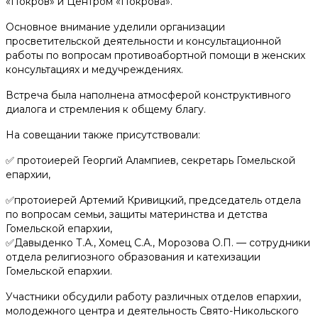
«Покров» и Центром «Покрова».
Помочь деньгами
Основное внимание уделили организации
просветительской деятельности и консультационной
Телефоны доверия для будущих мам:
работы по вопросам противоабортной помощи в женских
консультациях и медучреждениях.
+375 44 770 80 20
Встреча была наполнена атмосферой конструктивного
диалога и стремления к общему благу.
Наши соц. сети
На совещании также присутствовали:
✅ протоиерей Георгий Алампиев, секретарь Гомельской
епархии,
✅протоиерей Артемий Кривицкий, председатель отдела
по вопросам семьи, защиты материнства и детства
Гомельской епархии,
✅Давыденко Т.А., Хомец С.А., Морозова О.П. — сотрудники
отдела религиозного образования и катехизации
Гомельской епархии.
Участники обсудили работу различных отделов епархии,
молодежного центра и деятельность Свято-Никольского