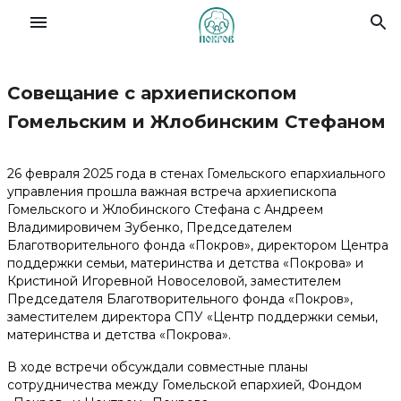
Совещание с архиепископом
Славянский форум семей
Гомельским и Жлобинским Стефаном
О Фонде
26 февраля 2025 года в стенах Гомельского епархиального
управления прошла важная встреча архиепископа
Гомельского и Жлобинского Стефана с Андреем
Деятельность
Владимировичем Зубенко, Председателем
Благотворительного фонда «Покров», директором Центра
Новости
поддержки семьи, материнства и детства «Покрова» и
Кристиной Игоревной Новоселовой, заместителем
Председателя Благотворительного фонда «Покров»,
Материалы
заместителем директора СПУ «Центр поддержки семьи,
материнства и детства «Покрова».
Помочь делом
В ходе встречи обсуждали совместные планы
сотрудничества между Гомельской епархией, Фондом