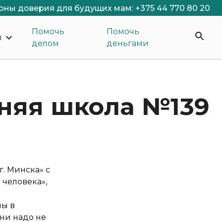
оны доверия для будущих мам: +375 44 770 80 20
Помочь
Помочь
ы
делом
деньгами
дняя школа №139
. Минска» с
человека»,
ны в
зни надо не