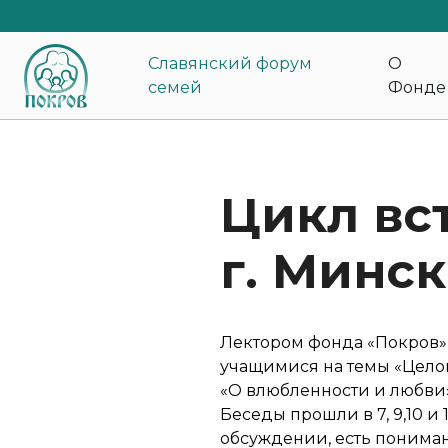
Славянский форум
О
семей
Фонде
Цикл вс
г. Минск
Лектором фонда «Покров» 
учащимися на темы «Цело
«О влюбленности и любви»
Беседы прошли в 7, 9,10 и
обсуждении, есть пониман