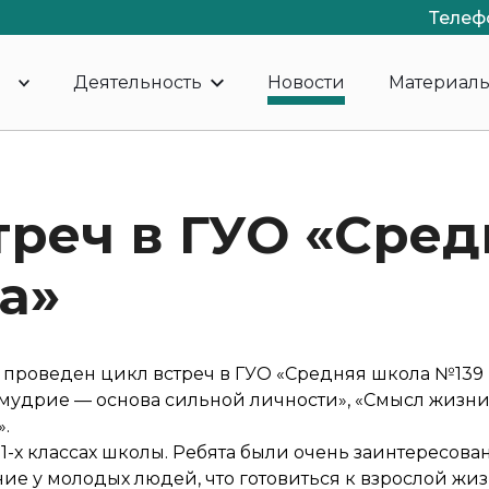
Телеф
Деятельность
Новости
Материал
треч в ГУО «Сре
а»
проведен цикл встреч в ГУО «Средняя школа №139 г
мудрие — основа сильной личности», «Смысл жизни 
.
 11-х классах школы. Ребята были очень заинтересова
ие у молодых людей, что готовиться к взрослой жи