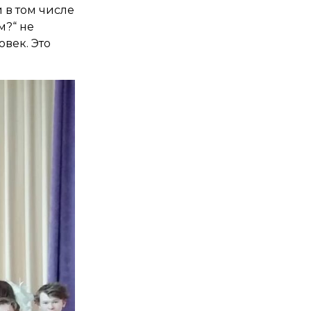
 в том числе
м?“ не
век. Это