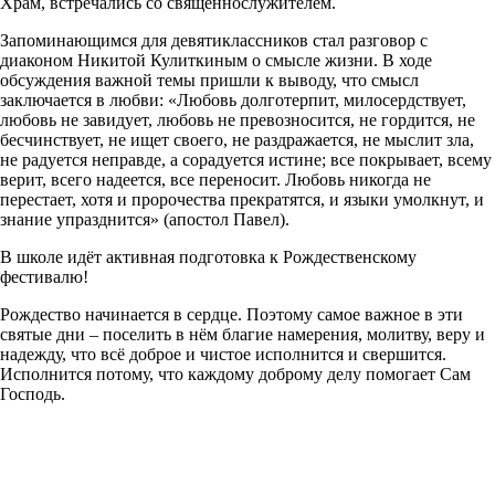
Храм, встречались со священнослужителем.
Запоминающимся для девятиклассников стал разговор с
диаконом Никитой Кулиткиным о смысле жизни. В ходе
обсуждения важной темы пришли к выводу, что смысл
заключается в любви: «Любовь долготерпит, милосердствует,
любовь не завидует, любовь не превозносится, не гордится, не
бесчинствует, не ищет своего, не раздражается, не мыслит зла,
не радуется неправде, а сорадуется истине; все покрывает, всему
верит, всего надеется, все переносит. Любовь никогда не
перестает, хотя и пророчества прекратятся, и языки умолкнут, и
знание упразднится» (апостол Павел).
В школе идёт активная подготовка к Рождественскому
фестивалю!
Рождество начинается в сердце. Поэтому самое важное в эти
святые дни – поселить в нём благие намерения, молитву, веру и
надежду, что всё доброе и чистое исполнится и свершится.
Исполнится потому, что каждому доброму делу помогает Сам
Господь.