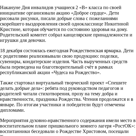
Накануне Дня инвалидов учащиеся 2 «В» класса по своей
инициативе организовали акцию «Доброе сердце». Дети
рисовали рисунки, писали добрые слова с пожеланиями
скорейшего выздоровления своей однокласснице Никитиной
Кристине, которая обучается по состоянию здоровья на дому.
Родительский комитет собрал канцелярские принадлежности и
игрушки для девочки.
18 декабря состоялась ежегодная Рождественская ярмарка. Дети
с родителями реализовывали свою продукцию: поделки,
сувениры, кондитерские изделия. Часть вырученных средств
была переведена на благотворительный счёт в рамках
республиканской акции «Чудеса на Рождество».
Также стартовал виртуальный творческий проект «Спешите
делать добрые дела»: ребята под руководством педагогов и
родителей читали стихотворения, прозу на тему добра и
нравственности, праздника Рождества. Чтения продолжатся и в
январе. По итогам участники и победители будут отмечены
дипломами.
Мероприятия духовно-нравственного содержания имели место в
воспитательном плане пришкольного зимнего лагеря «РостОК»:
воспитанники беседовали о Рождестве Христовом, посещали