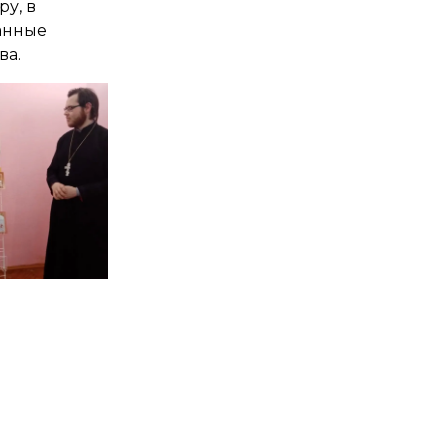
у, в
анные
ва.