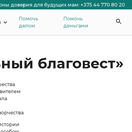
оны доверия для будущих мам: +375 44 770 80 20
Помочь
Помочь
ы
делом
деньгами
ьный благовест»
чества
авителем
ыла
орчества.
 истории
 особом