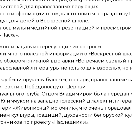
Христовой для православных верующих.
го информации о том, как готовится к празднику 
ят для детей в Воскресной школе.
лось мультимедийной презентацией и просмотром
Пасха».
могли задать интересующие их вопросы.
али много полезной информации о «Воскресной шко
 обзором книжной выставки «Встречаем светлый 
вославной литературы не только для взрослых, но и
у были вручены буклеты, тропарь, православные к
 Георгию Победоносцу от Церкви.
ктуального клуба, Отцом Владимиром была передан
 Климчуком на западнополесский диалект и литерат
ери «Живописный источник», что очень порадовало
ием культуры, традиций, духовности белоруской ку
очников по проекту «Наследники».