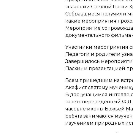
значении Светлой Пасхи 
Собравшиеся получили мно
какие мероприятия проход
Мероприятие сопровожда
документального фильма «
Участники мероприятия с
Педагоги и родители узн
Завершилось мероприятие
Пасхи» и презентацией пра
Всем пришедшим на встреч
Акафист святому мученику
В дар, учащимся интелле
завет» переведенный Ф.Д.
часовне иконы Божьей Мат
ребята занимаются изучен
изучением природных ист