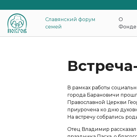
Славянский форум
О
семей
Фонде
Встреча
В рамках работы социальн
города Барановичи прошла
Православной Церкви Гео
приурочена ко дню духовн
На встречу собрались род
Отец Владимир рассказал о
праздника Пасха, о благо