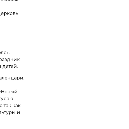
Церковь,
ле».
праздник
 детей.
алендари,
 «Новый
ура о
 так как
льтуры и