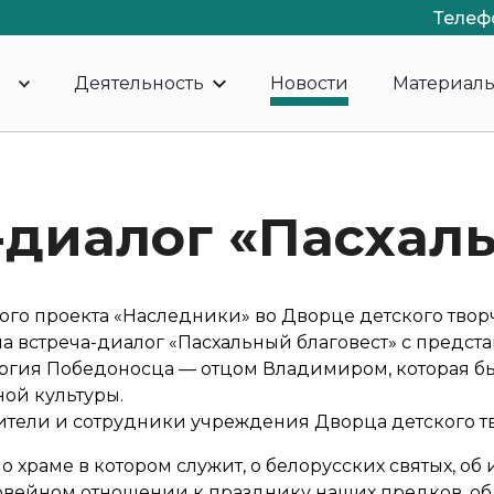
Телеф
Деятельность
Новости
Материал
-диалог «Пасхал
ого проекта «Наследники» во Дворце детского твор
 встреча-диалог «Пасхальный благовест» с предст
ргия Победоносца — отцом Владимиром, которая б
ой культуры.
ители и сотрудники учреждения Дворца детского тв
 храме в котором служит, о белорусских святых, об
говейном отношении к празднику наших предков, об