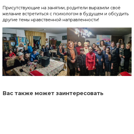
Помочь деньгами
Присутствующие на занятии, родители выразили своё
желание встретиться с психологом в будущем и обсудить
другие темы нравственной направленности!
Телефоны доверия для будущих мам:
+375 44 770 80 20
Наши соц. сети
Вас также может заинтересовать