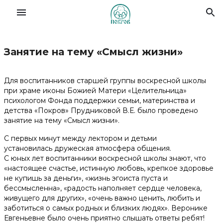
Занятие на тему «Смысл жизни»
Славянский форум семей
Для воспитанников старшей группы воскресной школы
О Фонде
при храме иконы Божией Матери «Целительница»
психологом Фонда поддержки семьи, материнства и
детства «Покров» Прудниковой В.Е. было проведено
Деятельность
занятие на тему «Смысл жизни».
С первых минут между лектором и детьми
Новости
установилась дружеская атмосфера общения.
С юных лет воспитанники воскресной школы знают, что
«настоящее счастье, истинную любовь, крепкое здоровье
Материалы
не купишь за деньги», «жизнь эгоиста пуста и
бессмысленна», «радость наполняет сердце человека,
живущего для других», «очень важно ценить, любить и
Помочь делом
заботиться о самых родных и близких людях». Веронике
Евгеньевне было очень приятно слышать ответы ребят!