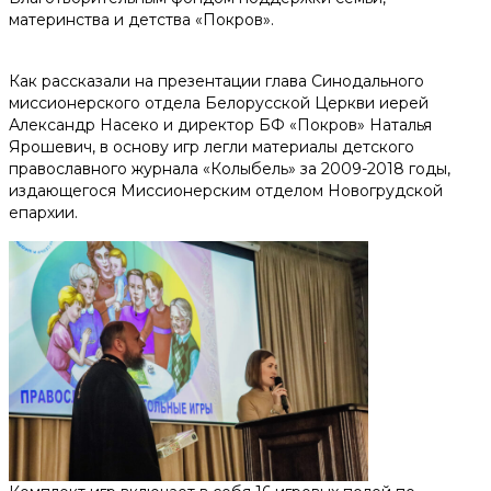
Помочь деньгами
материнства и детства «Покров».
Телефоны доверия для будущих мам:
Как рассказали на презентации глава Синодального
миссионерского отдела Белорусской Церкви иерей
+375 44 770 80 20
Александр Насеко и директор БФ «Покров» Наталья
Ярошевич, в основу игр легли материалы детского
православного журнала «Колыбель» за 2009-2018 годы,
Наши соц. сети
издающегося Миссионерским отделом Новогрудской
епархии.