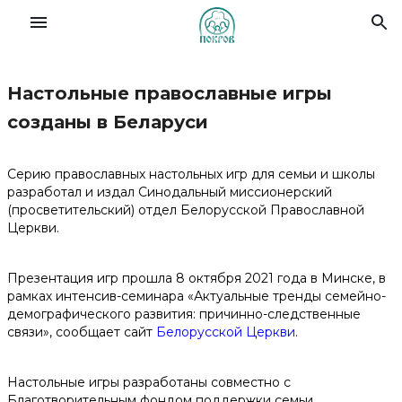
Настольные православные игры
Славянский форум семей
созданы в Беларуси
О Фонде
Серию православных настольных игр для семьи и школы
разработал и издал Синодальный миссионерский
(просветительский) отдел Белорусской Православной
Деятельность
Церкви.
Новости
Презентация игр прошла 8 октября 2021 года в Минске, в
рамках интенсив-семинара «Актуальные тренды семейно-
Материалы
демографического развития: причинно-следственные
связи», сообщает сайт
Белорусской Церкви
.
Помочь делом
Настольные игры разработаны совместно с
Благотворительным фондом поддержки семьи,