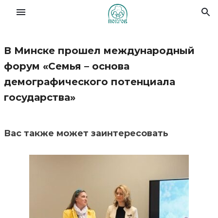
В Минске прошел международный
Славянский форум семей
форум «Семья – основа
демографического потенциала
О Фонде
государства»
Деятельность
Вас также может заинтересовать
Новости
Материалы
Помочь делом